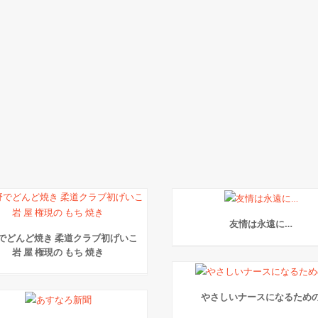
友情は永遠に…
でどんど焼き 柔道クラブ初げいこ
岩 屋 権現の もち 焼き
やさしいナースになるため