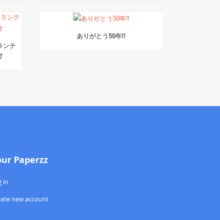
ありがとう50年!!
ランテ
け
our Paperzz
 in
eate new account