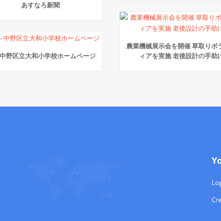
あすなろ新聞
農業機械展示会を開催 草取りボ
 - 中野区立大和小学校ホームページ
ィアを実施 老後設計の手助
Y
Log
Cr