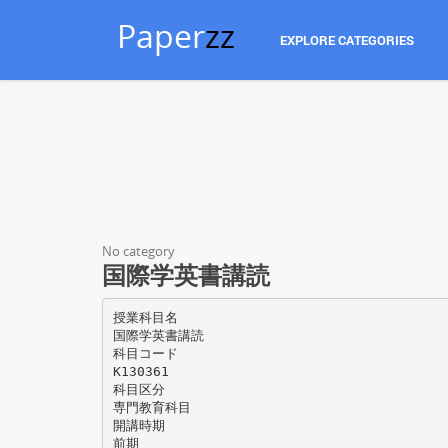
Paper
zz
EXPLORE CATEGORIES
No category
国際学英書講読
授業科目名
国際学英書講読
科目コード
K130361
科目区分
専門教育科目
開講時期
前期