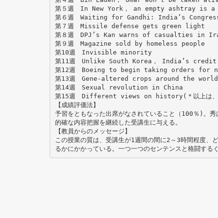
第５週 In New York， an empty ashtray is a 
第６週 Waiting for Gandhi: India’s Congress
第７週 Missile defense gets green light
第８週 DPJ’s Kan warns of casualties in Ir
第９週 Magazine sold by homeless people
第10週 Invisible minority
第11週 Unlike South Korea， India’s credit 
第12週 Boeing to begin taking orders for n
第13週 Gene-altered crops around the world
第14週 Sexual revolution in China
第15週 Different views on history(＊
【成績評価法】
予習をともなった出席がなされていること（100％)。
的確な内容把握を継続した受講生に与える。
【教員からのメッセージ】
この授業の質は、受講生が1週間の間に2～3時間程度、