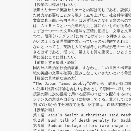
【授業の目標及びねらい】
後期のリサーチ英語セミナーと内容は同じである。読解力
た努力が必要なことから敢えて立ち上げた。社会科学領
文章に真正面から向き合えば必ず読みこなせる類のもの
は、Ａ＋Ｂ＝Ｃといった単純な足し算に近いものがある
まずは一つ一つの文章の意味を正確に把握し、文章と文
つつ、段落(パラグラフ)におけるポイントを押さえる。
がどのような論理展開で繋がっているのか理解できれば
ないといっても、英語も人間が思考した表現形態の一つ
きるはずである。従って、量よりも質を重視し、ひとまと
寧に読むことに徹したい。
【前提とする知識・経験】
国内外の政治的社会的事象、すなわち、この世界の出来
域の英語の文章を確実に読みこなしていきたいという希
【授業の具体的な進め方】
“The Japan Times Weekly”の中から、教員
い記事(社説や評論を含む)を教材として毎回一つ取り上
授業の際に次の授業で用いる記事のコピーを配布するので
ンテンスの意味を自分なりに把握してくる。量としてはタブ
判)の1/3から半分程度である。訳す際は、白紙の状態
【授業計画】
第１週 Asia’s health authorities said ready
第２週 Bush talk of death penalty for Sadda
第３週 Saddam footage offers rare image of 
第４週 Bin Laden， Omar won’t be taken aliv