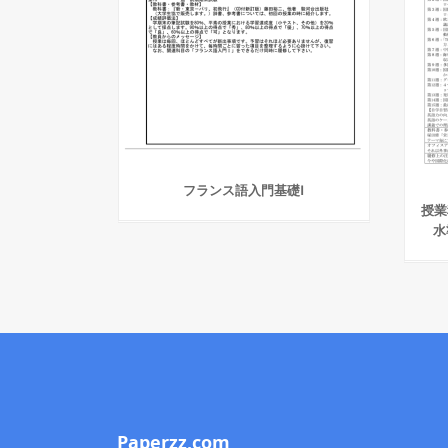
フランス語入門基礎Ⅰ
授業
水
Paperzz.com