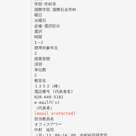
学部･学科等
国際学部 国際社会学科
曜日
火曜日
必修･選択区分
選択
時限
1～2
標準対象年次
2
授業形態
演習
単位数
2
教室名
１２５２（峰）
電話番号 (代表者名)
028-649-5181
e-mailｱﾄﾞﾚｽ
[email protected]
担当教員名
オフィスアワー
中村 祐司
（月）13：00-14：00 中村祐司研究室