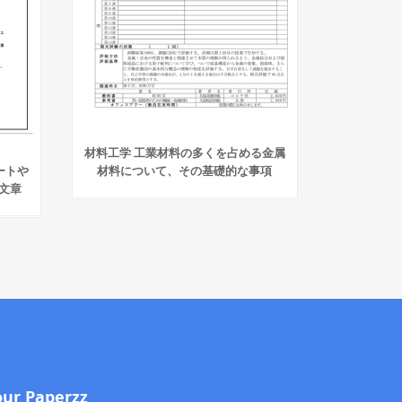
材料工学 工業材料の多くを占める金属
ートや
材料について、その基礎的な事項
文章
our Paperzz