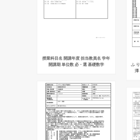
授業科目名 開講年度 担当教員名 学年
開講期 単位数 必・選 基礎数学
ふ り
澤