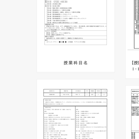
授 業 科 目 名
【授
Ⅰ