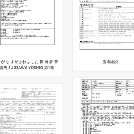
 が な すがさわ よしお 担 当 者 菅
流通経済
 喜男 SUGSAWA YOSHIO 第1週