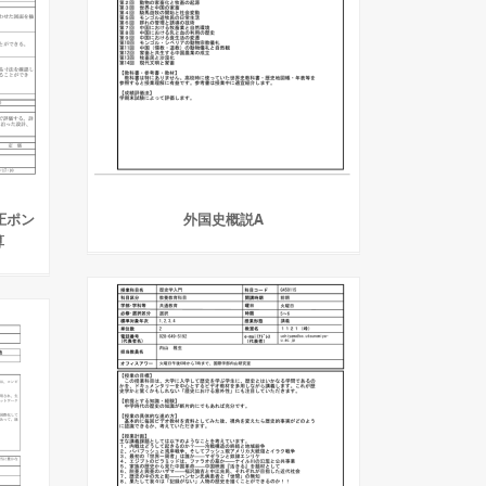
圧ポン
外国史概説A
算