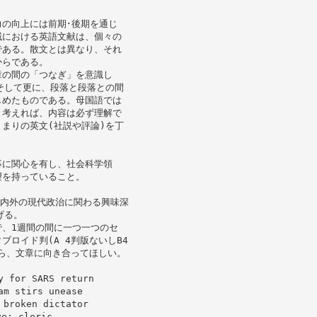
の向上には前期･後期を通じ
域における英語文献は、個々の
である。散文とは異なり、それ
からである。
章の間の「つなぎ」を意識し
そして更に、段落と段落との間
しめたものである。母国語では
と考えれば、内容は必ず理解で
まりの英文(社説や評論)を丁
事に関心を有し、社会科学領
望を持っていること。
が特に国内外の現代政治に関わる興味深
げる。
、1週間の間に一つ一つのセ
ロイド判(A 4判版ないしB4
から、文章に向き合ってほしい。
 for SARS return
m stirs unease
broken dictator
e: cleric