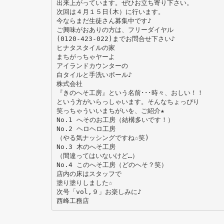
出来上がっています。ぜひお立ち寄り下さい。
次回は４月１５日(木）に行います。
今ならまだ生徒さん募集中です♪
ご興味がおありの方は、フリーダイヤル
(0120-423-022)までお問合せ下さい♪
ヒナタスタイルの家
まちがっちゃヤーよ
アイランドカウンターの
白タイルと手洗いボール♪
株式会社
『きのへそ工房』という名前･･･時々、おしい！！
という方がいらっしゃいます。そんなちょっぴり
笑っちゃういいまちがいを、ご紹介★
No.1 へそのお工房（結構多いです！）
No.2 ヘロヘロ工房
（やる気ナッシングですね☆笑)
No.3 木のへそ工房
（間違ってはいないけど…）
No.4 このへそ工房（どのへそ？笑）
店内の床はスタッフで
塗り塗りしました☆
次号「vol,９」お楽しみに♪