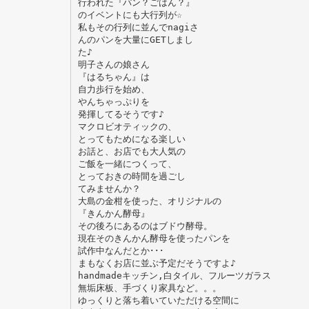
行われた『パン？ごはん？』
のイベントにも大行列が☆
私もその行列に並んでnagiさ
んのパンを大量にGETしまし
た♪
明子さんの娘さん
『はるちゃん』は
自力歩行を始め、
やんちゃっぷりを
発揮してるそうです♪
マクロビオティックの、
とってもためになる楽しい
お話と、お店でも大人気の
ご飯を一緒につくって、
とっておきの時間を過ごし
てみませんか？
大島の金柑を使った、オリジナルの
『きんかん酵母』
その後ろにあるのはブドウ酵母。
現在そのきんかん酵母を使ったパンを
試作中なんだとか･･･
まもなくお店に並ぶ予定だそうですよ♪
handmadeキッチン,白タイル、フルーツガラス
無垢床板、手づくり家具など。。。
ゆっくりと落ち着いていただける空間に