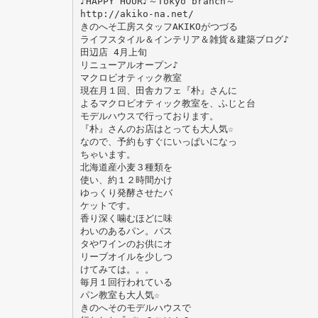
♪HAPPY HOUR♪～Tokyo branch～
http://akiko-na.net/
きのへそ工房スタッフAKIKOがつづる
ライフスタイル＆インテリア＆雑貨＆建築ブログ♪
田辺店 4月上旬
リニューアルオープン♪
マクロビオティック教室
現在月１回、田舎カフェ『朴』さんに
よるマクロビオティック教室を、ふじと台
モデルハウスで行っております。
『朴』さんのお店はとっても大人気☆
なので、予約もすぐにいっぱいになっ
ちゃいます。
北海道産小麦３種類を
使い、約１２時間かけ
ゆっくり発酵させたバ
ケットです。
香り深く噛むほどに味
わいのあるパン。パス
タやワインのお供にオ
リーブオイルを少しつ
けてみては。。。
毎月１回行われている
パン教室も大人気☆
きのへそのモデルハウスで