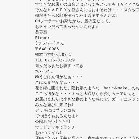
すてきなお店との出合いはとってもとってもＨＡＰＰＹな
そんなＨＡＰＰＹを皆さんにもおすそわけ・・・スタッ
朝起きたらお顔を洗ってハミガキするんだよ。
OMソーラーのお家だから、脱衣室だって、
おトイレだってあったかいんだよ☆
美容室
Flower
(フラワー)さん
〒648-0086
橋本市神野々587-5
TEL 0736-32-1029
遊んだらまたお腹すいてき
ちゃった。
ゆうごはん何かなぁ・・・
ごはんまだかなぁ・・・
花と緑に囲まれた、隠れ家のような「hair＆make」のお
ここら辺かな・・・？っと大通りから少し入っていくと
お店のまわりは小さな森のような感じで、ガーデニング
みんな遊びに来てね♪
デッキにはブランコも
てつぼうもあるんだよ♪
公園みたい(＾＾*)
ウッドデッキでランチ
おやつタイム♪
店内に入ると天井が高くて、森の中のカフェに来たよう