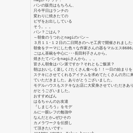
パンの販売はもちろん、
只今平日はランチの
変わりに焼きたての
ピザをお出ししている
そう。。。
パン？ごはん？
～朝食のうつわとnagiのパン～
３月１１･１２日の二日間きのへそ工房で開催されました
朝食をテーマにした色々な作家さんの器をマルエス8686さ
ごはん茶碗を中心に･･･長田利子さんから。
焼きたてパンをnagiさんから。。。
皆さん朝食はパン派ですか？それともご飯派？
朝はおいしく楽しく♪たくさん食べる！！一日の始まりを
ステキにさせてくれるアイテムを求めてたくさんの方に
ていただきました。ありがとうございました。
モデルハウスもステキなお店に大変身させていただきあ
がとうございました。
おすすめぱん
はるちゃんのお友達
『しまじろう』をモデ
ルに一眼レフの勉強中
なんだとか…ぜひその
カメラワークを伝授し
て頂きたいです☆