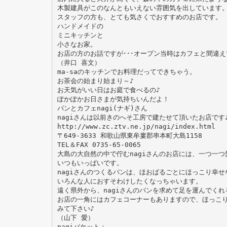
木製建具がこのなんともいえない雰囲気を出しています
スタッフの方も、とても気さくでおすすめのお店です。
ハンドメイドの
ミニキッチンと
小さなお家。
お店の方のお話ですが･･･オープン当時はカフェと間違
（井口 喜文）
ma-saのキッチンでお料理だってできちゃう。
お茶会の始まり始まり～♪
お天気がいい日はお庭で食べるの♪
ぽかぽかお日さまが気持ちいんだよ！
パンとカフェnagi(ナギ)さん
nagiさんは以前きのへそ工房で建たせて頂いたお店です
http://www.zc.ztv.ne.jp/nagi/index.html
〒649-3633 和歌山県東牟婁郡串本町大島1158
TEL＆FAX 0735-65-0065
大島の大自然の中で佇むnagiさんのお店には、一つ一
いつもいっぱいです。
nagiさんのつくるパンは、ほおばるごとにほっこり幸
いろんな人におすそわけしたくなっちゃいます。
遠く県外から、nagiさんのパンを求めて足を運んでくれ
お店の一角にはカフェコーナーもありますので、ほっこ
みて下さい♪
（山下 愛）
nagiバケット：