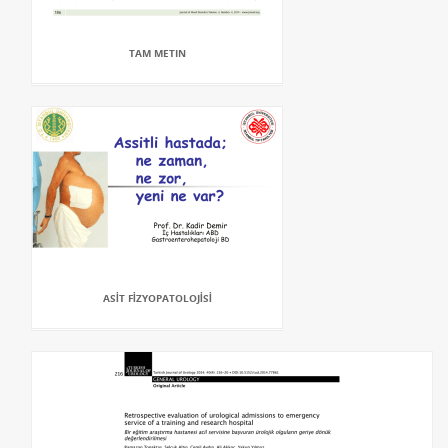
TAM METIN
ASİT FİZYOPATOLOJİSİ