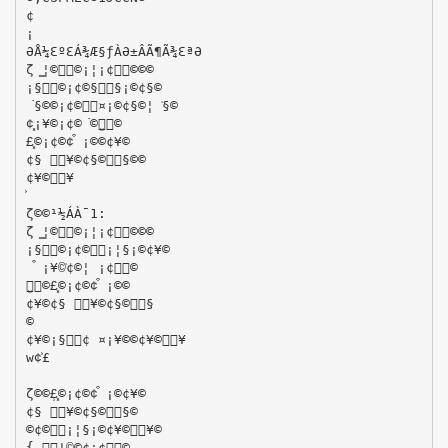
¢
¡
ƏÅ¼ƐºƐÁ¾Æ§ƒÀƏ±ÂÃ¶Ã¾ƐªƏ
ζ ͇¦©͓©¡¦¡¢͐©©©
¡§͓©¡¢©§͗§¡©¢§©
͘§©©¡¢©͐¤¡©¢§©¦ ͗§©
¢͓¡¥©¡¢©͘©̺͔©
£͓©¡¢©¢͒ ¡©©¢¥©
¢§ ͐¥©¢§©͓§©©
¢¥©͒¥
ζ©©¹½ÁÀ¯1:
ζ ͇¦©͓©¡¦¡¢͐©©©
¡§͓©¡¢©͐¡¦§¡©¢¥©
 ͒ ¡¥©͗¢©¦ ¡¢͐©
̺͔©£͓©¡¢©¢͒ ¡©©
¢¥©¢§ ͐¥©¢§©͓§
©
¢¥©¡§͔¢ ¤¡¥©©¢¥©͒¥
w¢͐£
ζ©©̹£͓©¡¢©¢͒ ¡©¢¥©
¢§ ͐¥©¢§©͓§©
©¢©͐¡¦§¡©¢¥©͒¥©
{ ͔¦©͔©¢¡¢͗©