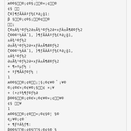
ѫ©©§͓©¡¢©§¡͒©¤¡¢͒©
¢§ ͐
ζ©}¶ƒÃÀÄºƒ¾ƐªƏ¿ǧ1:
β §͓©¡¢©§¡͒©¢͒©
͗¡
ζ©±Á¾¹©ƒ½2Ə±Ã¾¹©ƒ½2Ə+xƑÀ±Ã¶Æ©ƒ½2
ζ©©©¹½ÁÀ¯1, }¶ƒÃÀÄºƒ¾ƐªƏ¿ǧ1,
±Á¾¹©ƒ½2
Ə±Ã¾¹©ƒ½2Ə+xƑÀ±Ã¶Æ©ƒ½2
ζ©©©¹½ÁÀ¯1, }¶ƒÃÀÄºƒ¾ƐªƏ¿ǧ1,
±Á¾¹©ƒ½2
Ə±Ã¾¹©ƒ½2Ə+xƑÀ±Ã¶Æ©ƒ½2
+ ¶»ºµƒ½ :
+ ºƑ¶ÃÀƒ©ƒ½ :
1
ѫ©©§͓©¡¢©͐¡¦§¡©¢¥© ͒ ¡¥©
©¡¢©¢͐¤¡©¢¥©¡§͔¢ ¤¡¥
+ (+zº¾¶ƒ©ƒ½Ə
β©©§͓©¡¢©¢͐¤¡©¢¥©¤¡¢͒¥©
¢§ ͐¥
1
ѫ©©§͓©¡¢©͐¤¡©¢§©¦ ͗§©
¢͓¡¥©¡¢©͘
+ ¶ƑºÁ¾ƒ¶:
β©©§͓©¡¢©§͗§¡©¢§©͘§