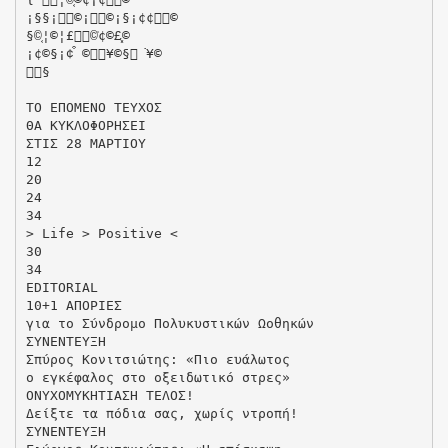
¡§§¡͗©¡͚©¡§¡¢¢͚©
§©͔¦©¦£͐©͗¢©£͓©
¡¢©§¡¢͒ ©͗¥©§͘¥©
͓§
   
ΤΟ ΕΠΟΜΕΝΟ ΤΕΥΧΟΣ
ΘΑ ΚΥΚΛΟΦΟΡΗΣΕΙ
ΣΤΙΣ 28 ΜΑΡΤΙΟΥ
12
20
24
34
> Life > Positive <
30
34
EDITORIAL
10+1 ΑΠΟΡΙΕΣ
για το Σύνδρομο Πολυκυστικών Ωοθηκών
ΣΥΝΕΝΤΕΥΞΗ
Σπύρος Κονιτσιώτης: «Πιο ευάλωτος
ο εγκέφαλος στο οξειδωτικό στρες»
ΟΝΥΧΟΜΥΚΗΤΙΑΣΗ ΤΕΛΟΣ!
Δείξτε τα πόδια σας, χωρίς ντροπή!
ΣΥΝΕΝΤΕΥΞΗ