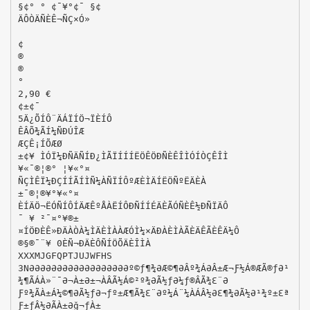
§¢° ° ¢¯¥°¢¯ §¢
ÄÔÒÄÑÈÊ¬ÑÇ×Ó»
¢
®
®
°
2,90 €
¢±¢¯
5Ä¿ÕÍÔ¨ÄÁÏÍÖ¬ÏÈÍÔ
ÊÂÕ¾ÃÍ¼ÑÐÚÎÆ
ÆÇÊ¡ÍÕÆØ
±¢¥ ÌÓÏ¼ÐÑÄÑÍÐ¿ÌÃÏÍÍÍËÖÊÖÐÑÈÊÎÌÓÍÒÇÊÎÌ
¥«¯®¦®­° ¦¥«°¤
ÑÇÌÊÏ¼ÐÇÍÍÃÍÌÑ¼ÀÑÏÍÔºÆÈÌÄÍËÖÑºËÄÈÀ
±¯®¦®­¥°¥«°¤
ÈÍÄÖ¬ËÓÑÍÔÍÄÆÊºÅÀËÍÔÐÑÍÍÉÄÈÃÓÑÈÊ½ÐÑÏÄÔ
¯ ¥ ²¯¤°¥®±
¤ÍÖÐÈÊ»ÐÄÀÒÀ¼ÌÄÈÌÀÀÆÓÌ¼×ÄÐÀÈÌÀÃÈÄÊÃÈÊÄ¼Ô
®§®¯¨¥ 0ÈÑ¬ÐÄÈÔÑÍÖÕÄÈÎÌÀ
XXXMJGFQPTJUJWFHS
3NƏƏƏƏƏƏƏƏƏƏƏƏƏƏƏƏƏƏº©ƒ¶¾ƏÆ©¶ƏÂº¾ÁƏÂ±Æ¬Ƒ½Á®ÆÃ®ƒƏ¹
¾¶ÃÁÀ»¨¯Ə¬À±Ə±¬ÀÂÃ½Á©²º¾ƏÃ½ƒƏ¼ƒ®ÂÃ¾Ɛ¨Ə
Ƒº¾ÃÀ±Á¼©¶ƏÃ½ƒƏ¬ƒº±Æ¶Ã¾Ɛ¨Əº¼Á¨¼ÀÁÂ½ƏƐ¶¾ƏÃ½Ə¹¾º±Ɛª
Ƒ±ƒÂ½ƏÃÀ±Əǧ¬ƒÀ±