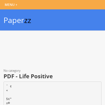
Paper
zz
No category
PDF - Life Positive
¯ ¢ ­
«
§¢°
±®