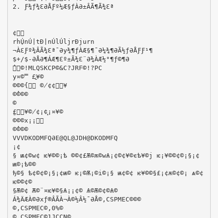
2. Ƒ¾ƒ¾ƐƏÅƑº¼Æ§ƒÀƏ±ÂÃ¶Ã¾Ɛª
 
¢͓
rh‫ׇ‬ÚnÚ|tÐ|nÚlÚljrÐjurn
¬ÀƐƑº¾ÂÃ¾Ɛª¯Əy¾¶ƒÀÆ§¶¯Ə¼¾¶ƏÃ½ƒƏÅƑƑ¹¶
$+/$-ƏÅƏ¶ÁÆ¶Ɛº±Ã¾Ɛ¨Ə¾ÀÆ½°¶ƒ©¶Ə
̓͒©!MLQSKCP©&C?JRF©!?PC
y¤©̿ £͚¥©
©©©{͔ ©̸¢¢͒¥
©̓©©©
©
̺£͒¥©̸¢¡¢͓¡¤¥©
©©©x¡¡͐
©̓©©©
VVVDKODMFQƏE@QL@JDH@DKODMFQ
¡¢
§ ѭ¢©w¢ ѥ¥©©¡ѣ ©©¢£Ѫ©ѫ©wѦ¡¢©¢¥©єѣ¥©ј ѥ¡¥©©¢©¡§¡¢
ѭ©¡ѣ©©
ђ©§ ѣ¢©¢©¡§¡¢ѭ© ѥ¡©Ѫ¡©і©¡§ ѭ¢©¢ ѥ¥©©§£¡¢ѫ©¢©¡ ѧ©¢
ѥ©©¢©
§Ѫ©¢ Ѫ©¨¤ѥ¥©§Ѧ¡¡¢© Ѧ©Ѫ©¢©Ѧ©
Á¾ÄÆÀ©Əxƒ®ÂÃÀ¬À©½Â½¯ƏÅ©,CSPMEC©©©
©,CSPMEC©,0%©
©,CSPMEC©1JCCN©