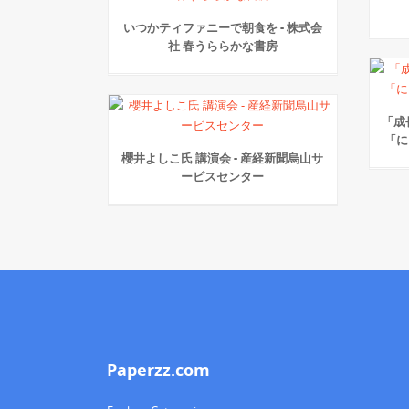
いつかティファニーで朝食を - 株式会
社 春うららかな書房
「成
「に
櫻井よしこ氏 講演会 - 産経新聞烏山サ
ービスセンター
Paperzz.com