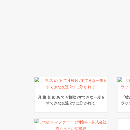
月 曲 名 め あ て 4 校歌 /すてきな一歩 6
『彼
すてきな友達 2つに分 かれて
ラッ