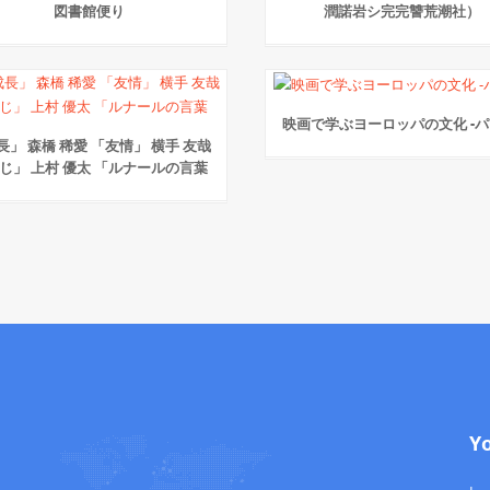
図書館便り
潤諾岩シ完完讐荒潮社）
映画で学ぶヨーロッパの文化 -パ
長」 森橋 稀愛 「友情」 横手 友哉
じ」 上村 優太 「ルナールの言葉
Y