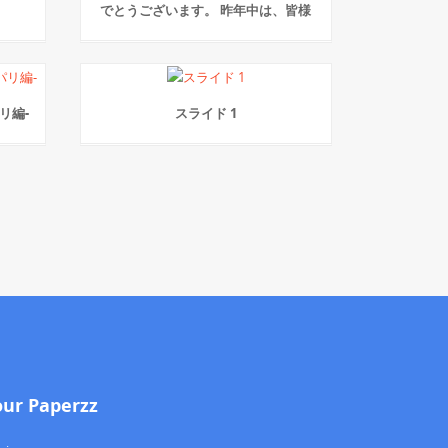
でとうございます。 昨年中は、皆様
リ編-
スライド 1
our Paperzz