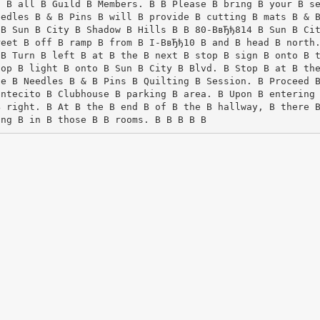
o В all В Guild В Members. В В Please В bring В your В s
eedles В & В Pins В will В provide В cutting В mats В & 
В Sun В City В Shadow В Hills В В 80-В­вЂђ814 В Sun В Ci
reet В off В ramp В from В I-В­вЂђ10 В and В head В north
 В Turn В left В at В the В next В stop В sign В onto В 
top В light В onto В Sun В City В Blvd. В Stop В at В th
he В Needles В & В Pins В Quilting В Session. В Proceed 
ontecito В Clubhouse В parking В area. В Upon В entering
В right. В At В the В end В of В the В hallway, В there 
ing В in В those В В rooms. В В В В В