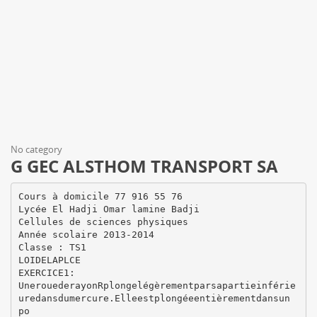
No category
G GEC ALSTHOM TRANSPORT SA
Cours à domicile 77 916 55 76
Lycée El Hadji Omar lamine Badji
Cellules de sciences physiques
Année scolaire 2013-2014
Classe : TS1
LOIDELAPLCE
EXERCICE1:
UnerouederayonRplongelégèrementparsapartieinférie
uredansdumercure.Elleestplongéeentièrementdansun
po