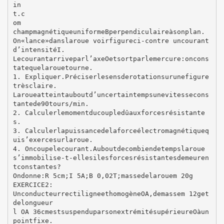
in
t.c
om
champmagnétiqueuniformeBperpendiculaireàsonplan.
On«lance»danslaroue voirfigureci‐contre uncourant
d’intensitéI.
Lecourantarriveparl’axeOetsortparlemercure:oncons
tatequelarouetourne.
1. Expliquer.Préciserlesensderotationsurunefigure
trèsclaire.
Laroueatteintauboutd’uncertaintempsunevitessecons
tantede90tours/min.
2. Calculerlemomentducoupledûauxforcesrésistante
s.
3. Calculerlapuissancedelaforceélectromagnétiqueq
uis’exercesurlaroue.
4. Oncoupelecourant.Auboutdecombiendetempslaroue
s’immobilise‐t‐ellesilesforcesrésistantesdemeuren
tconstantes?
Ondonne:R 5cm;I 5A;B 0,02T;massedelarouem 20g
EXERCICE2:
UnconducteurrectiligneethomogèneOA,demassem 12get
delongueur
l OA 36cmestsuspenduparsonextrémitésupérieureOàun
pointfixe.