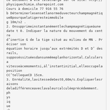
physiquechimie.sharepoint.com
Cours à domicile 77 916 55 76
b Déterminerlesensetlanormeduvecteurchampmagnétiq
ueBpourquelatigeresteimmobile
g 10m/s2 .
2. Onsupprimeinstantanémentlechampmagnétiqueàune
date t 0. Indiquer la nature du mouvement du cent
re
d’inertie G de la tige situé au milieu de MN . Pr
éciser son
équation horaire jusqu’aux extrémités D et D’ des
rails,
supposéssituéesdansunmêmeplanhorizontal.Calculers
a
vitesseàcemomentsi,àl’instantinitial,elleoccupela
position
CC’tellequeCD 15cm.
3. Enréalité,lavitessedeGest0,60m/s.Expliquerlesr
aisons
deladifférenceaveclavaleurcalculéeprécédemment.
ph
ys
iq
ue