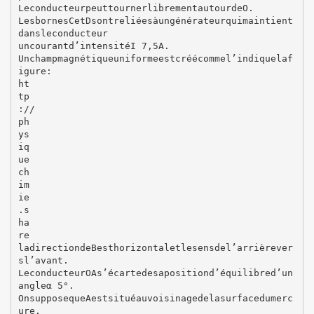
LeconducteurpeuttournerlibrementautourdeO.
LesbornesCetDsontreliéesàungénérateurquimaintient
dansleconducteur
uncourantd’intensitéI 7,5A.
Unchampmagnétiqueuniformeestcréécommel’indiquelaf
igure:
ht
tp
://
ph
ys
iq
ue
ch
im
ie
.s
ha
re
ladirectiondeBesthorizontaletlesensdel’arrièrever
sl’avant.
LeconducteurOAs’écartedesapositiond’équilibred’un
angleα 5°.
OnsupposequeAestsituéauvoisinagedelasurfacedumerc
ure.