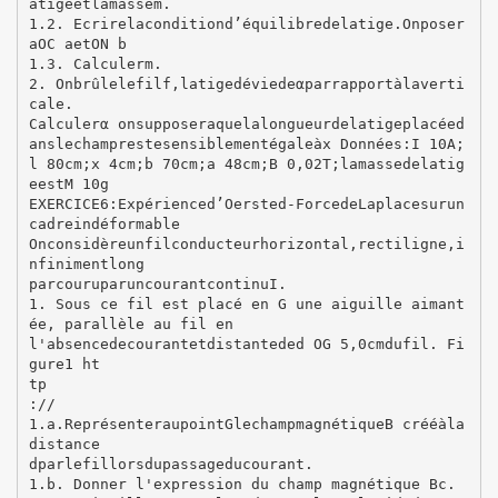
atigeetlamassem.
1.2. Ecrirelaconditiond’équilibredelatige.Onposer
aOC aetON b
1.3. Calculerm.
2. Onbrûlelefilf,latigedéviedeαparrapportàlaverti
cale.
Calculerα onsupposeraquelalongueurdelatigeplacéed
anslechamprestesensiblementégaleàx Données:I 10A;
l 80cm;x 4cm;b 70cm;a 48cm;B 0,02T;lamassedelatig
eestM 10g
EXERCICE6:Expérienced’Oersted‐ForcedeLaplacesurun
cadreindéformable
Onconsidèreunfilconducteurhorizontal,rectiligne,i
nfinimentlong
parcouruparuncourantcontinuI.
1. Sous ce fil est placé en G une aiguille aimant
ée, parallèle au fil en
l'absencedecourantetdistanteded OG 5,0cmdufil. Fi
gure1 ht
tp
://
1.a.ReprésenteraupointGlechampmagnétiqueB crééàla
distance
dparlefillorsdupassageducourant.
1.b. Donner l'expression du champ magnétique Bc.