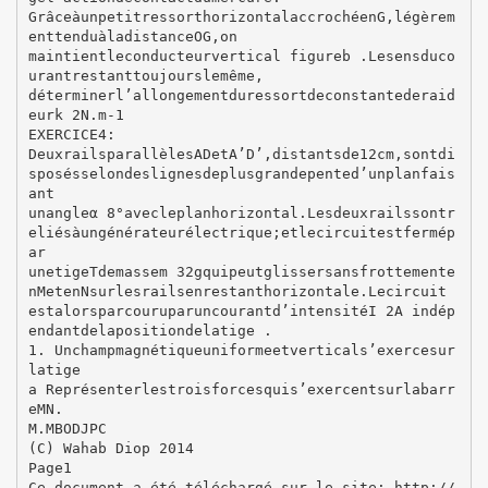
GrâceàunpetitressorthorizontalaccrochéenG,légèrem
enttenduàladistanceOG,on
maintientleconducteurvertical figureb .Lesensduco
urantrestanttoujourslemême,
déterminerl’allongementduressortdeconstantederaid
eurk 2N.m‐1
EXERCICE4:
DeuxrailsparallèlesADetA’D’,distantsde12cm,sontdi
sposésselondeslignesdeplusgrandepented’unplanfais
ant
unangleα 8°avecleplanhorizontal.Lesdeuxrailssontr
eliésàungénérateurélectrique;etlecircuitestfermép
ar
unetigeTdemassem 32gquipeutglissersansfrottemente
nMetenNsurlesrailsenrestanthorizontale.Lecircuit
estalorsparcouruparuncourantd’intensitéI 2A indép
endantdelapositiondelatige .
1. Unchampmagnétiqueuniformeetverticals’exercesur
latige
a Représenterlestroisforcesquis’exercentsurlabarr
eMN.
M.MBODJPC
(C) Wahab Diop 2014
Page1
Ce document a été téléchargé sur le site: http://