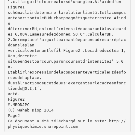
1.c.L'aiguilletournealorsd'unangleα.Al'aided'un
Figure1
schémaclairdéterminerlarelationliantα,Ietlacompos
antehorizontaleBHduchampmagnétiqueterrestre.Afind
e
déterminerBH,onfixel’intensitéducourantàlavaleurd
eI 6,00A.Lamesuredeαdonneα 50,0°.CalculerBH.
2.Onremplacel'aiguilleaimantéeparuncadrecarréplac
édansleplan
verticalcontenantlefil Figure2 .Lecadredecôtéa 1,
0cm,decentre
situéenGestparcouruparuncourantd'intensitéI’ 5,0
A.
Etablirl'expressiondelacomposanteverticaleFzdesfo
rcesdeLaplace,
duesàl'actiondeBcetdeBHs'exerçantsurlecadreenfonc
tionde0,I,I’,
aetd.
Figure2
M.MBODJPC
(C) Wahab Diop 2014
Page2
Ce document a été téléchargé sur le site: http://