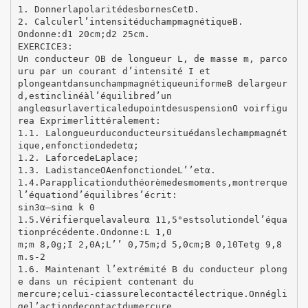
1. DonnerlapolaritédesbornesCetD.
2. Calculerl’intensitéduchampmagnétiqueB.
Ondonne:d1 20cm;d2 25cm.
EXERCICE3:
Un conducteur OB de longueur L, de masse m, parco
uru par un courant d’intensité I et
plongeantdansunchampmagnétiqueuniformeB delargeur
d,estinclinéàl’équilibred’un
angleαsurlaverticaledupointdesuspensionO voirfigu
rea Exprimerlittéralement:
1.1. Lalongueurduconducteursituédanslechampmagnét
ique,enfonctiondedetα;
1.2. LaforcedeLaplace;
1.3. LadistanceOAenfonctiondeL’’etα.
1.4.Parapplicationduthéorèmedesmoments,montrerque
l’équationd’équilibres’écrit:
sin3α–sinα k 0
1.5.Vérifierquelavaleurα 11,5°estsolutiondel’équa
tionprécédente.Ondonne:L 1,0
m;m 8,0g;I 2,0A;L’’ 0,75m;d 5,0cm;B 0,10Tetg 9,8
m.s‐2
1.6. Maintenant l’extrémité B du conducteur plong
e dans un récipient contenant du
mercure;celui‐ciassurelecontactélectrique.Onnégli
gel’actiondecontactdumercure.