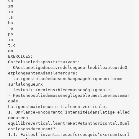
ch
im
ie
.s
ha
re
po
in
t.c
om
EXERCICE5:
Onréaliseledispositifsuivant:
- OAestunetigedecuivredelongueurlmobileautourdeO
etplongeantenAdanslemercure;
- latigeestplacéedansunchampmagnétiqueuniforme
surlalongueurx
- festunfilinextensibledemassenégligeable;
- Pestunepouliedemassenégligeable;mestunemassemar
quée.
Latigeestmaintenueinitialementverticale;
1. On«lance»uncourantd’intensitéIdanslatige:elled
emeureen
équilibrevertical,leentreNetPétanthorizontal.Quel
estlesensducourant?
1.1. Faitesl’inventairedesforcesquis’exercentsurl