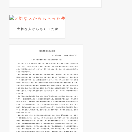
大 切 な 人 か ら も ら っ た 夢