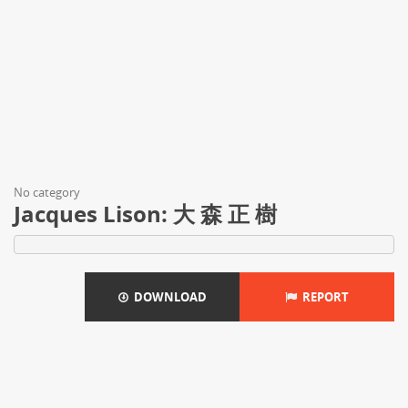
No category
Jacques Lison: 大 森 正 樹
DOWNLOAD
REPORT