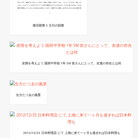
復活節第 5 主日の説教
友情を考えよう 国府中学校 1年 SМ 皆さんにとって、友達の存在とは何
生方たつゑの風景
2012/12/25 日本料理店 にて 上海に来て一ヶ月も過ぎれば日本料理も