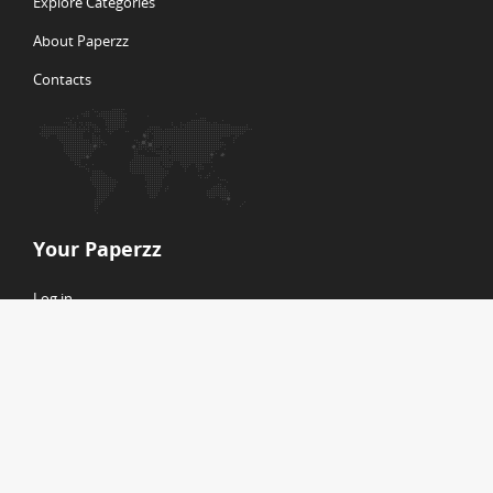
Explore Categories
About Paperzz
Contacts
Your Paperzz
Log in
Create new account
© Copyright 2026 Paperzz
ABOUT PAPERZZ
DMCA / GDPR
REPORT