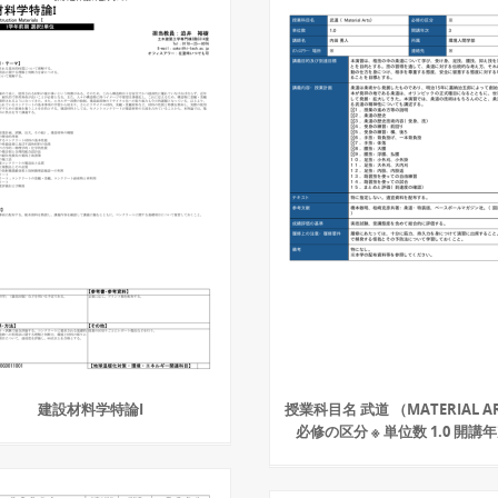
建設材料学特論I
授業科目名 武道 （MATERIAL A
必修の区分 ※ 単位数 1.0 開講年