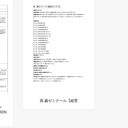
高 巌ゼミナール【経営
ム
ION