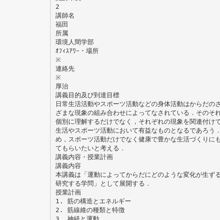
2
講師名
福田
所属
環境人間学部
ｵﾌｨｽｱﾜｰ・場所
※
連絡先
※
厚治
講義目的及び到達目標
日常生活活動やスポーツ活動などの身体活動はからだの
ざまな現象の組み合わせによってなされている．そのそ
個別に理解するだけでなく，それぞれの現象を関連付け
生活やスポーツ活動において有益なものとなるであろう
め，スポーツ活動だけでなく健康で豊かな生活づくりに
てもらいたいと考える．
講義内容・授業計画
講義内容
本講義は「運動によってからだにどのような変化が生ず
研究する学問」として展開する．
授業計画
1. 筋の構造とエネルギー
2. 筋線維の種類と特徴
3. 神経と運動