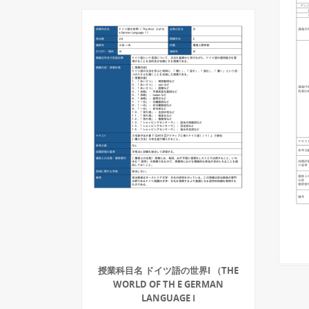
授業科目名 ドイツ語の世界I （THE
WORLD OF TH E GERMAN
LANGUAGE Ⅰ