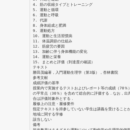
4. 筋の収縮タイプとトレーニング
5. 運動と循環
6. 運動と呼吸
7. 代謝
8. 身体組成と肥満
9. 運動処方
10. 運動と生活習慣病
11. 体温調節の仕組み
12. 筋疲労の要因
13. 加齢に伴う身体機能の変化
14. 運動と栄養
15. まとめと評価（到達度の確認）
テキスト
勝田茂編著，入門運動生理学（第3版），杏林書院
参考文献
成績評価の基準
授業内で実施するテストおよびレポート等の成績（70％
の平常点（30％）を含めて総合的に評価する．なお，出
合は評価対象外とする．
履修上の注意・履修要件
指定テキストを持参していない学生は講義を受けること
地域に関する学修
該当しない
備考